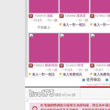
淺淼
露露星
D
V293070
V264866
V278651
一對多
5
一對一
20
一對一
25
一
進入一對一視訊
進入一對一
不在線上
鄰家燒婦
明雪
V308255
V116610
V305050
一對一
25
一對多
5
一對一
15
一對多
7
一
進入一對一視訊
進入免費視訊
進入免費視
使用條款
Copyright © 2026 
依'電腦網際網路分級辦法'為限制級，限定為年滿
1
本站內影音內容及各項條款。為防範未滿
18
歲之