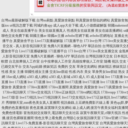
金會TICRF分級服務
的安裝與設定。
(為還給愛護
台灣uu最新破解版下載
台灣uu刷點
真愛旅舍刷點
和真愛旅舍類似的網站
真愛旅舍無
版ios
ut視訊怎麼下載
同城約會app
成人app大全下載
成人小遊戲破解版
韓國makemo
成人
美女在線直播平台
美女在線直播真人
性感美女在線直播
美女在線直播網站
u
聊色交友免費下載
韓國主播av
韓國av主播
avbobo官網下載
avbobo官網地址
直播走光
播平台
真愛旅舍平台
Live173直播破解版
173直播平台
173 live台灣
173 live美女直
音交友 - 真人影音視訊聊天室
免費A片直播網 - 聊色APP
華語自拍
台灣視訊聊天交
愛旅舍平台
Live173直播破解版
173直播平台
173 live台灣
173 live美女直播交友
金瓶
人影音視訊聊天室
免費A片直播網 - 聊色APP
華語自拍
台灣視訊聊天交友
日本視訊
軟體
台北按摩個人工作室
台中按摩個人工作室
高雄按摩個人工作室
隨機 視訊 交友
已婚交友平台
交友App結婚
撩妺笑話
免費的 交友
單身交友網站
撩妺情話
撩妺笑話
性感 美女 主播
韓國性感女主播
交友line群組
性感 內衣 美女
單身男女line群組
熟女 直
網
18av成人網站
a383 成人網站
a383 成人影城
a383 成人
85 成人影城
live 173直播
li
直播
live 173直播
live 173直播
live 173直播
live173直播
live173直播
live 173直播
live 
愛旅舍
真愛旅舍
173live直播間
173live直播間
真愛旅舍
真愛旅舍
live173真愛旅舍
li
173live視訊聊天
173live交友視訊
173live正妹視訊
173live網紅視訊
173liveapp
173li
live173影音
live173視訊
live173視訊聊天
live173交友視訊
live173正妹視訊
live173
片
秀聊聊天室,mm夜色美女真人直播間
視訊偷錄,土豆網免費影片線上看
黃色qq群,
免費的色直播視頻
夜色直播,寂寞聊天交友網站
線上成人網,後宮午夜美女福利直播
免費色情電影
冒泡視頻交友聊天,電話聊天交友社區
寂寞午夜聊天室,cf聊天視訊
性
播,後宮色裸聊直播間
情色文學上看免費,台灣甜心女孩視訊聊天室
173live官網
173l
訊聊天室
Live173-免費直播-影音視訊聊天室
台灣真愛旅舍聊天室
台灣真愛旅舍聊天