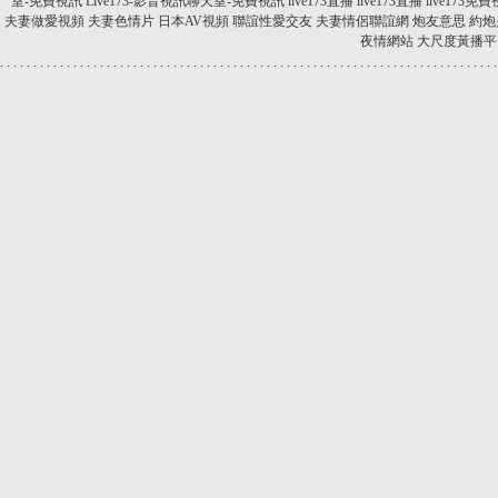
室-免費視訊
Live173-影音視訊聊天室-免費視訊
live173直播
live173直播
live173免
夫妻做愛視頻
夫妻色情片
日本AV視頻
聯誼性愛交友
夫妻情侶聯誼網
炮友意思
約炮
夜情網站
大尺度黃播平
.
.
.
.
.
.
.
.
.
.
.
.
.
.
.
.
.
.
.
.
.
.
.
.
.
.
.
.
.
.
.
.
.
.
.
.
.
.
.
.
.
.
.
.
.
.
.
.
.
.
.
.
.
.
.
.
.
.
.
.
.
.
.
.
.
.
.
.
.
.
.
.
.
.
.