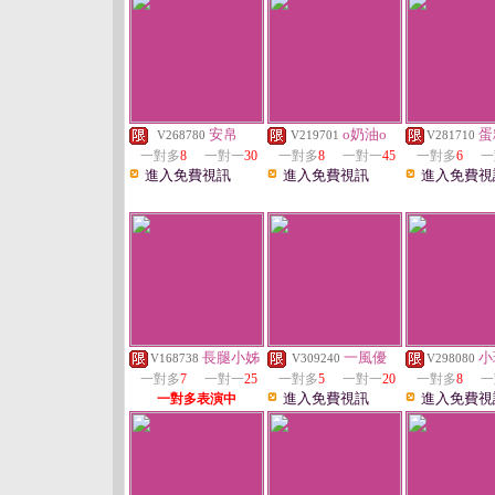
安帛
o奶油o
蛋
V268780
V219701
V281710
一對多
8
一對一
30
一對多
8
一對一
45
一對多
6
一
進入免費視訊
進入免費視訊
進入免費視
長腿小姊
一風優
小
V168738
V309240
V298080
一對多
7
一對一
25
一對多
5
一對一
20
一對多
8
一
進入免費視訊
進入免費視
一對多表演中