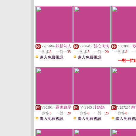
妖精勾人
甜心肉肉
V285664
V286413
V278965
一對多
8
一對一
35
一對多
5
一對一
20
一對多
8
一
進入免費視訊
進入免費視訊
一對一忙
霧裏藏星
汁媽媽
酸
V305914
V43103
V297237
一對多
5
一對一
20
一對多
6
一對一
25
一對多
8
一
進入免費視訊
進入免費視訊
進入免費視