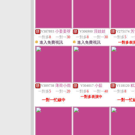
小姜姜呀
淫娃娃
芳
V307893
V306900
V275174
一對多
8
一對一
30
一對多
8
一對一
30
一對多
5
一
進入免費視訊
進入免費視訊
一對多表
薄荷小雨
小茹
糕
V309738
V304017
V118120
一對多
5
一對一
20
一對多
6
一對一
40
一對多
8
一
一對多表演中
一對一忙線中
一對一忙