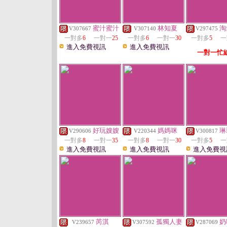
蜜汁蜜汁
林知夏
淘
V307667
V307140
V297475
一對多
6
一對一
25
一對多
6
一對一
30
一對多
5
一
進入免費視訊
進入免費視訊
一對一忙
好玩嫂嫂
媽媽咪
琳
V290606
V220344
V300817
一對多
8
一對一
35
一對多
8
一對一
30
一對多
5
一
進入免費視訊
進入免費視訊
進入免費視
芮淇
孤獨人妻
奶
V239657
V307592
V287069