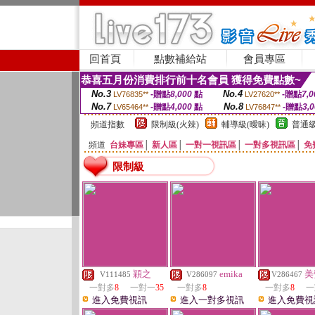
回首頁
點數補給站
會員專區
恭喜五月份消費排行前十名會員 獲得免費點數~
No.3
No.4
-贈點
8,000
點
-贈點
7,0
LV76835**
LV27620**
No.7
No.8
-贈點
4,000
點
-贈點
3,
LV65464**
LV76847**
頻道指數
限制級(火辣)
輔導級(曖昧)
普通級
頻道
台妹專區
│
新人區
│
一對一視訊區
│
一對多視訊區
│
免
限制級
穎之
emika
美
V111485
V286097
V286467
一對多
8
一對一
35
一對多
8
一對多
8
一
進入免費視訊
進入一對多視訊
進入免費視